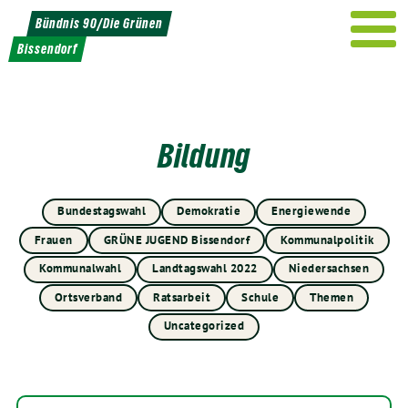
Weiter
Bündnis 90/Die Grünen
zum
Bissendorf
Inhalt
Bildung
Bundestagswahl
Demokratie
Energiewende
Frauen
GRÜNE JUGEND Bissendorf
Kommunalpolitik
Kommunalwahl
Landtagswahl 2022
Niedersachsen
Ortsverband
Ratsarbeit
Schule
Themen
Uncategorized