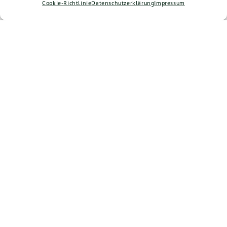
Cookie-Richtlinie
Datenschutzerklärung
Impressum
Bündnis 90/Die Grünen benutzt das freie grüne Theme
‐ ein Angebot der
sunflower
verdigado eG
Cookie-Richtlinie (EU)
Datenschutzerklärung
Kontakt
Impressum